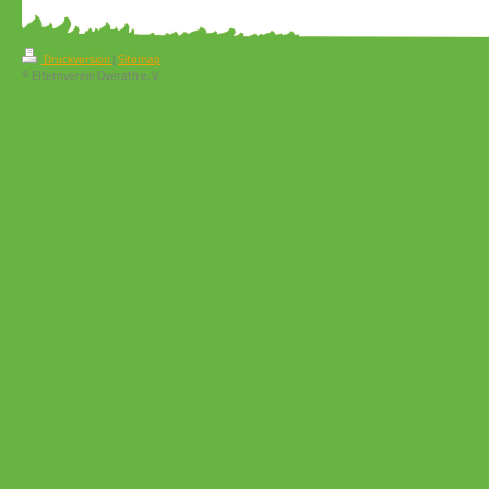
Druckversion
|
Sitemap
© Elternverein Overath e. V.