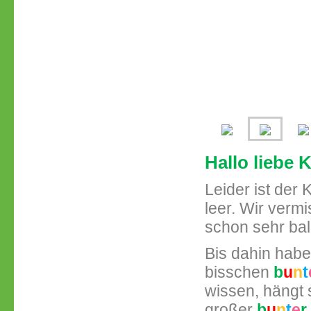
Hallo liebe 
Leider ist der
leer. Wir verm
schon sehr ba
Bis dahin haben
bisschen
b
u
n
t
wissen, hängt 
großer
b
u
n
t
e
r