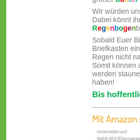
Wir würden un
Dabei könnt ih
R
e
g
e
n
b
o
g
e
n
b
Sobald Euer Bil
Briefkasten ei
Regen nicht na
Somit können a
werden staunen
haben!
Bis hoffentl
Mit Amazon 
Unterstützt uns!
Wählt KEO (Elternverein